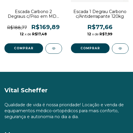
Escada Carbono 2
Escada 1 Degrau Carbono
Degraus c/Piso em MDF
c/Antiderrapante 120kg
Emborrachado
c/Antiderrapante 120kg
R$169,89
R$77,66
R$188,77
12
x de
R$17,48
12
x de
R$7,99
Vital Scheffer
Qualidade de vida é nossa prioridade! Locação e venda de
equipamentos médico-ortopédicos para mais conforto,
segurança e autonomia no dia a dia.