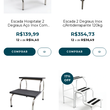
Escada Hospitalar 2
Escada 2 Degraus Inox
Degraus Aço Inox Com
c/Antiderrapante 120kg
EVA
R$139,99
R$354,73
12
x de
R$14,40
12
x de
R$36,49
17
%
OFF