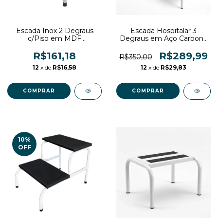
Escada Inox 2 Degraus
Escada Hospitalar 3
c/Piso em MDF
Degraus em Aço Carbono
Emborrachado
com Antiderrapante
c/Antiderrapante 120kg
R$161,18
R$289,99
R$350,00
12
x de
R$16,58
12
x de
R$29,83
10
%
OFF