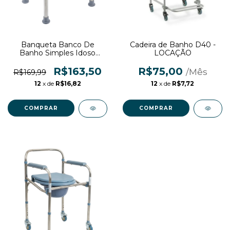
Banqueta Banco De
Cadeira de Banho D40 -
Banho Simples Idoso
LOCAÇÃO
Higiênica Ajustável
R$163,50
R$75,00
R$169,99
12
x de
R$16,82
12
x de
R$7,72