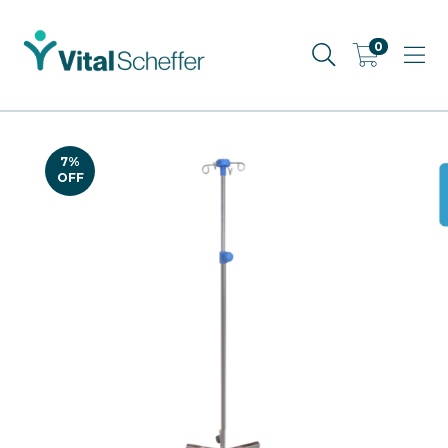
0
7
%
OFF