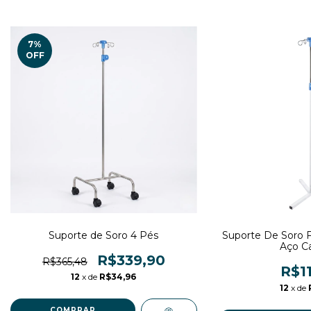
7
%
OFF
Suporte de Soro 4 Pés
Suporte De Soro 
Aço C
R$339,90
R$365,48
R$11
12
x de
R$34,96
12
x de