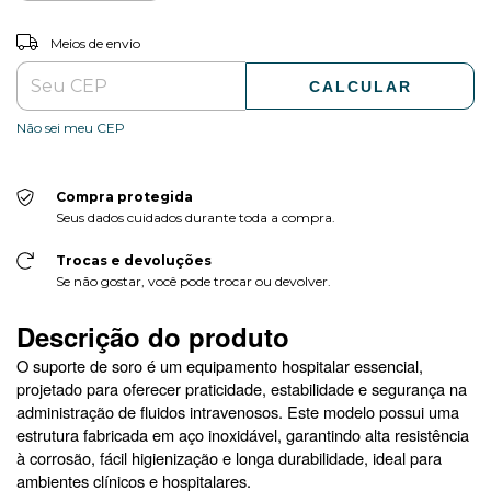
ALTERAR CEP
Entregas para o CEP:
Meios de envio
CALCULAR
Não sei meu CEP
Compra protegida
Seus dados cuidados durante toda a compra.
Trocas e devoluções
Se não gostar, você pode trocar ou devolver.
Descrição do produto
O suporte de soro é um equipamento hospitalar essencial,
projetado para oferecer praticidade, estabilidade e segurança na
administração de fluidos intravenosos. Este modelo possui uma
estrutura fabricada em aço inoxidável, garantindo alta resistência
à corrosão, fácil higienização e longa durabilidade, ideal para
ambientes clínicos e hospitalares.